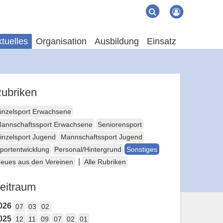
Suche
Suchen
tuelles
Organisation
Ausbildung
Einsatz
ubriken
inzelsport Erwachsene
annschaftssport Erwachsene
Seniorensport
inzelsport Jugend
Mannschaftssport Jugend
portentwicklung
Personal/Hintergrund
Sonstiges
|
eues aus den Vereinen
Alle Rubriken
eitraum
026
07
03
02
025
12
11
09
07
02
01