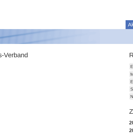
Ak
is-Verband
R
E
M
E
S
N
Z
2
2