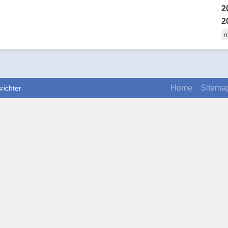
2
2
m
Home
Sitema
richter