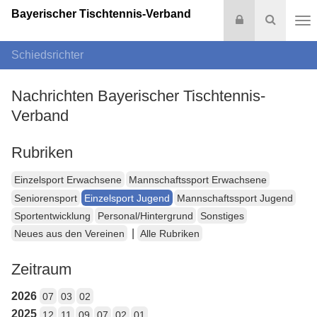
Bayerischer Tischtennis-Verband
Login
Suche
Na
Schiedsrichter
Nachrichten Bayerischer Tischtennis-
Verband
Rubriken
Einzelsport Erwachsene
Mannschaftssport Erwachsene
Seniorensport
Einzelsport Jugend
Mannschaftssport Jugend
Sportentwicklung
Personal/Hintergrund
Sonstiges
|
Neues aus den Vereinen
Alle Rubriken
Zeitraum
2026
07
03
02
2025
12
11
09
07
02
01