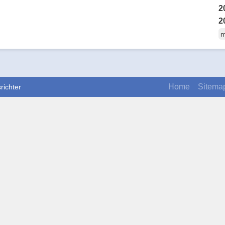
2
2
m
Home
Sitema
richter