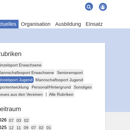
Suche
Suchen
tuelles
Organisation
Ausbildung
Einsatz
ubriken
inzelsport Erwachsene
annschaftssport Erwachsene
Seniorensport
inzelsport Jugend
Mannschaftssport Jugend
portentwicklung
Personal/Hintergrund
Sonstiges
|
eues aus den Vereinen
Alle Rubriken
eitraum
026
07
03
02
025
12
11
09
07
02
01