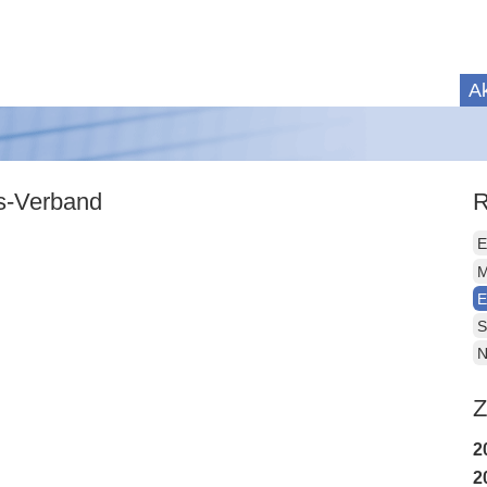
Ak
is-Verband
R
E
M
E
S
N
Z
2
2