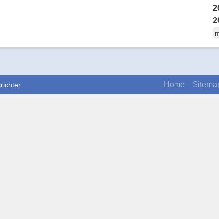
2
2
m
Home
Sitema
richter