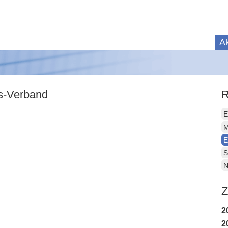
Ak
is-Verband
R
E
M
E
S
N
Z
2
2