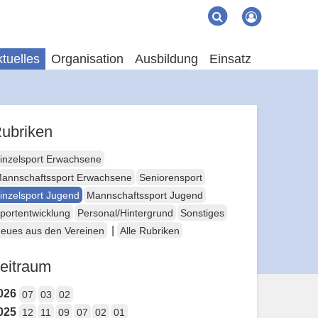
Suche
Suchen
tuelles
Organisation
Ausbildung
Einsatz
ubriken
inzelsport Erwachsene
annschaftssport Erwachsene
Seniorensport
inzelsport Jugend
Mannschaftssport Jugend
portentwicklung
Personal/Hintergrund
Sonstiges
|
eues aus den Vereinen
Alle Rubriken
eitraum
026
07
03
02
025
12
11
09
07
02
01