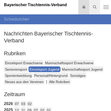
Bayerischer Tischtennis-Verband
Login
Suche
Na
Schiedsrichter
Nachrichten Bayerischer Tischtennis-
Verband
Rubriken
Einzelsport Erwachsene
Mannschaftssport Erwachsene
Seniorensport
Einzelsport Jugend
Mannschaftssport Jugend
Sportentwicklung
Personal/Hintergrund
Sonstiges
|
Neues aus den Vereinen
Alle Rubriken
Zeitraum
2026
07
03
02
2025
12
11
09
07
02
01