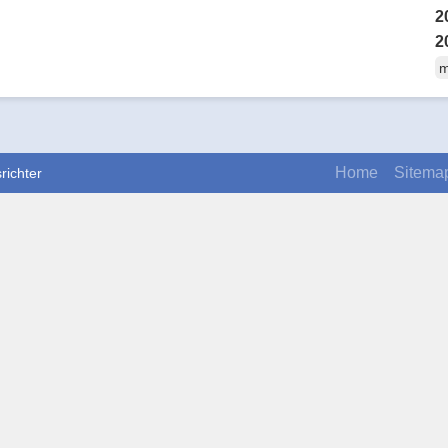
2
2
m
Home
Sitema
richter