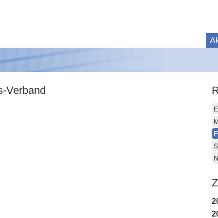
Ak
is-Verband
R
E
M
E
S
N
Z
2
2