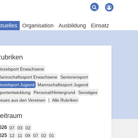
Suche
Suchen
tuelles
Organisation
Ausbildung
Einsatz
ubriken
inzelsport Erwachsene
annschaftssport Erwachsene
Seniorensport
inzelsport Jugend
Mannschaftssport Jugend
portentwicklung
Personal/Hintergrund
Sonstiges
|
eues aus den Vereinen
Alle Rubriken
eitraum
026
07
03
02
025
12
11
09
07
02
01