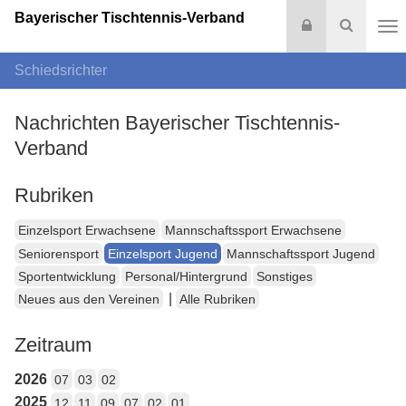
Bayerischer Tischtennis-Verband
Login
Suche
Na
Schiedsrichter
Nachrichten Bayerischer Tischtennis-
Verband
Rubriken
Einzelsport Erwachsene
Mannschaftssport Erwachsene
Seniorensport
Einzelsport Jugend
Mannschaftssport Jugend
Sportentwicklung
Personal/Hintergrund
Sonstiges
|
Neues aus den Vereinen
Alle Rubriken
Zeitraum
2026
07
03
02
2025
12
11
09
07
02
01