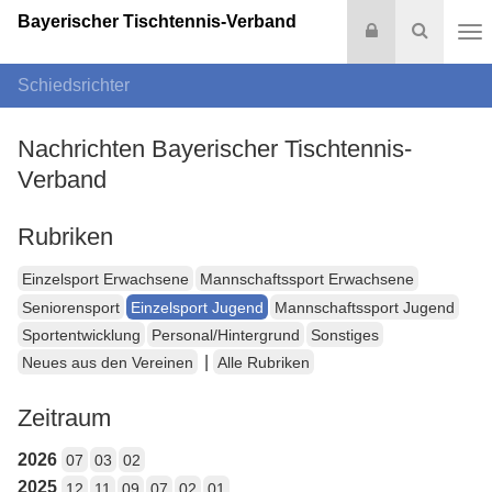
Bayerischer Tischtennis-Verband
Login
Suche
Na
Schiedsrichter
Nachrichten Bayerischer Tischtennis-
Verband
Rubriken
Einzelsport Erwachsene
Mannschaftssport Erwachsene
Seniorensport
Einzelsport Jugend
Mannschaftssport Jugend
Sportentwicklung
Personal/Hintergrund
Sonstiges
|
Neues aus den Vereinen
Alle Rubriken
Zeitraum
2026
07
03
02
2025
12
11
09
07
02
01