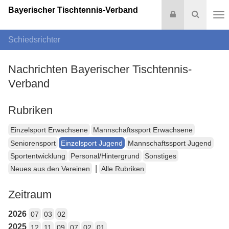
Bayerischer Tischtennis-Verband
Login
Suche
Na
Schiedsrichter
Nachrichten Bayerischer Tischtennis-
Verband
Rubriken
Einzelsport Erwachsene
Mannschaftssport Erwachsene
Seniorensport
Einzelsport Jugend
Mannschaftssport Jugend
Sportentwicklung
Personal/Hintergrund
Sonstiges
|
Neues aus den Vereinen
Alle Rubriken
Zeitraum
2026
07
03
02
2025
12
11
09
07
02
01