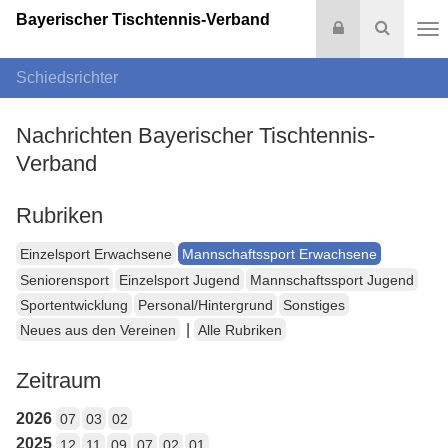
Bayerischer Tischtennis-Verband
Login
Suche
Na
Schiedsrichter
Nachrichten Bayerischer Tischtennis-
Verband
Rubriken
Einzelsport Erwachsene
Mannschaftssport Erwachsene
Seniorensport
Einzelsport Jugend
Mannschaftssport Jugend
Sportentwicklung
Personal/Hintergrund
Sonstiges
|
Neues aus den Vereinen
Alle Rubriken
Zeitraum
2026
07
03
02
2025
12
11
09
07
02
01