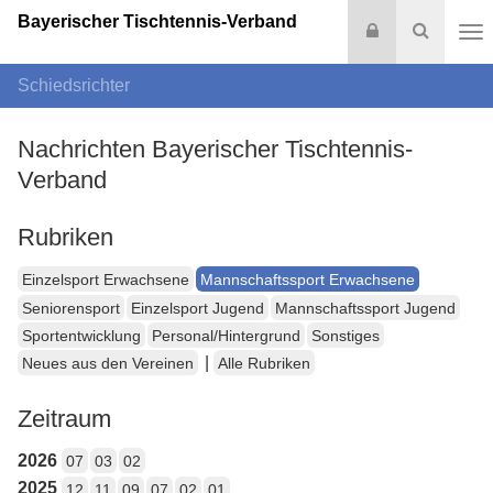
Bayerischer Tischtennis-Verband
Login
Suche
Na
Schiedsrichter
Nachrichten Bayerischer Tischtennis-
Verband
Rubriken
Einzelsport Erwachsene
Mannschaftssport Erwachsene
Seniorensport
Einzelsport Jugend
Mannschaftssport Jugend
Sportentwicklung
Personal/Hintergrund
Sonstiges
|
Neues aus den Vereinen
Alle Rubriken
Zeitraum
2026
07
03
02
2025
12
11
09
07
02
01