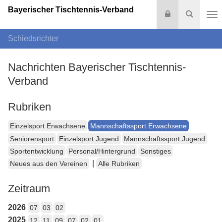
Bayerischer Tischtennis-Verband
Login
Suche
Na
Schiedsrichter
Nachrichten Bayerischer Tischtennis-
Verband
Rubriken
Einzelsport Erwachsene
Mannschaftssport Erwachsene
Seniorensport
Einzelsport Jugend
Mannschaftssport Jugend
Sportentwicklung
Personal/Hintergrund
Sonstiges
|
Neues aus den Vereinen
Alle Rubriken
Zeitraum
2026
07
03
02
2025
12
11
09
07
02
01