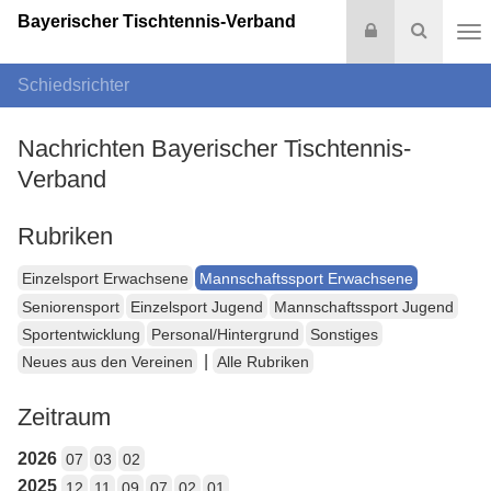
Bayerischer Tischtennis-Verband
Login
Suche
Na
Schiedsrichter
Nachrichten Bayerischer Tischtennis-
Verband
Rubriken
Einzelsport Erwachsene
Mannschaftssport Erwachsene
Seniorensport
Einzelsport Jugend
Mannschaftssport Jugend
Sportentwicklung
Personal/Hintergrund
Sonstiges
|
Neues aus den Vereinen
Alle Rubriken
Zeitraum
2026
07
03
02
2025
12
11
09
07
02
01