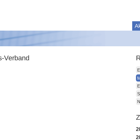
Ak
is-Verband
R
E
M
E
S
N
Z
2
2