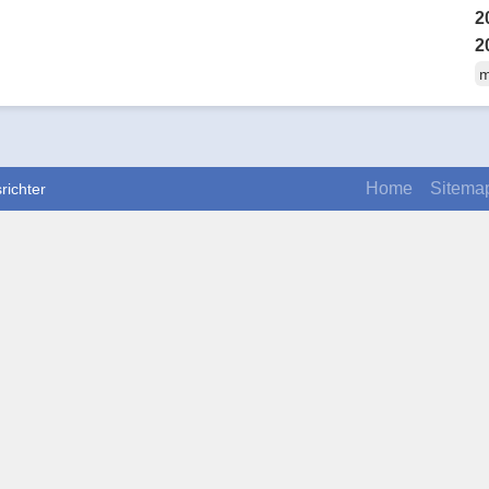
2
2
m
Home
Sitema
richter