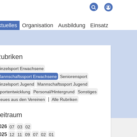
Suche
Suchen
tuelles
Organisation
Ausbildung
Einsatz
ubriken
inzelsport Erwachsene
annschaftssport Erwachsene
Seniorensport
inzelsport Jugend
Mannschaftssport Jugend
portentwicklung
Personal/Hintergrund
Sonstiges
|
eues aus den Vereinen
Alle Rubriken
eitraum
026
07
03
02
025
12
11
09
07
02
01