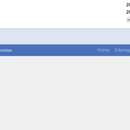
2
2
m
Home
Sitema
richter