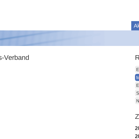
Ak
is-Verband
R
E
M
E
S
N
Z
2
2