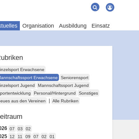
Suche
Suchen
tuelles
Organisation
Ausbildung
Einsatz
ubriken
inzelsport Erwachsene
annschaftssport Erwachsene
Seniorensport
inzelsport Jugend
Mannschaftssport Jugend
portentwicklung
Personal/Hintergrund
Sonstiges
|
eues aus den Vereinen
Alle Rubriken
eitraum
026
07
03
02
025
12
11
09
07
02
01