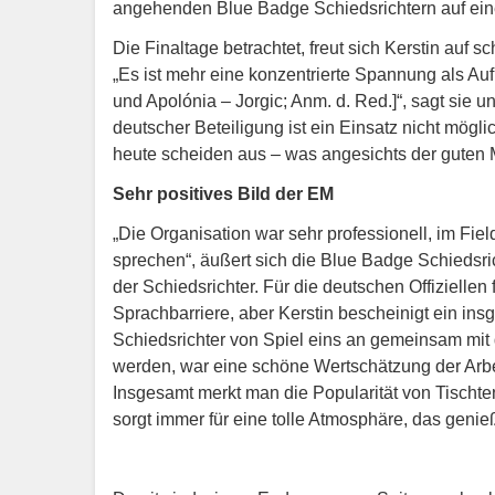
angehenden Blue Badge Schiedsrichtern auf ein
Die Finaltage betrachtet, freut sich Kerstin auf
„Es ist mehr eine konzentrierte Spannung als A
und Apolónia – Jorgic; Anm. d. Red.]“, sagt sie u
deutscher Beteiligung ist ein Einsatz nicht mögl
heute scheiden aus – was angesichts der guten M
Sehr positives Bild der EM
„Die Organisation war sehr professionell, im Fie
sprechen“, äußert sich die Blue Badge Schiedsr
der Schiedsrichter. Für die deutschen Offiziellen
Sprachbarriere, aber Kerstin bescheinigt ein ins
Schiedsrichter von Spiel eins an gemeinsam mit
werden, war eine schöne Wertschätzung der Arbeit
Insgesamt merkt man die Popularität von Tischt
sorgt immer für eine tolle Atmosphäre, das genie