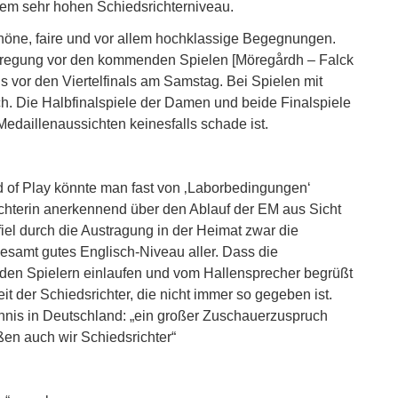
em sehr hohen Schiedsrichterniveau.
 schöne, faire und vor allem hochklassige Begegnungen.
ufregung vor den kommenden Spielen [Möregårdh – Falck
ns vor den Viertelfinals am Samstag. Bei Spielen mit
ich. Die Halbfinalspiele der Damen und beide Finalspiele
edaillenaussichten keinesfalls schade ist.
ld of Play könnte man fast von ‚Laborbedingungen‘
ichterin anerkennend über den Ablauf der EM aus Sicht
 fiel durch die Austragung in der Heimat zwar die
gesamt gutes Englisch-Niveau aller. Dass die
 den Spielern einlaufen und vom Hallensprecher begrüßt
 der Schiedsrichter, die nicht immer so gegeben ist.
ennis in Deutschland: „ein großer Zuschauerzuspruch
ßen auch wir Schiedsrichter“