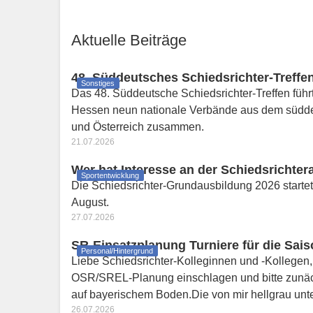
Aktuelle Beiträge
48. Süddeutsches Schiedsrichter-Treffen
Sonstiges
Das 48. Süddeutsche Schiedsrichter-Treffen führt
Hessen neun nationale Verbände aus dem südd
und Österreich zusammen.
21.07.2026
Wer hat Interesse an der Schiedsrichte
Sportentwicklung
Die Schiedsrichter-Grundausbildung 2026 startet
August.
27.07.2026
SR-Einsatzplanung Turniere für die Sai
Personal/Hintergrund
Liebe Schiedsrichter-Kolleginnen und -Kollege
OSR/SREL-Planung einschlagen und bitte zunäch
auf bayerischem Boden.Die von mir hellgrau un
26.07.2026