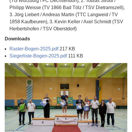
(TG Würzburg / FC Dechsendorf), 2. Tobias Strobl /
Philipp Weisse (TV 1866 Bad Tölz / TSV Dietramszell),
3. Jörg Liebert / Andreas Martin (TTC Langweid / TV
1858 Kaufbeuren), 3. Kevin Keller / Axel Schmidt (TSV
Herbertshofen / TSV Oberstdorf)
Downloads
Raster-Bogen-2025.pdf
217 KB
Siegerliste-Bogen-2025.pdf
111 KB