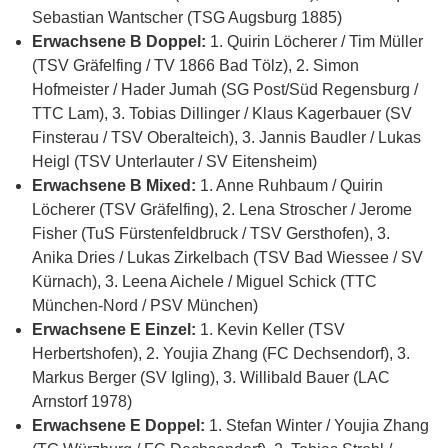
Sebastian Wantscher (TSG Augsburg 1885)
Erwachsene B Doppel:
1. Quirin Löcherer / Tim Müller
(TSV Gräfelfing / TV 1866 Bad Tölz), 2. Simon
Hofmeister / Hader Jumah (SG Post/Süd Regensburg /
TTC Lam), 3. Tobias Dillinger / Klaus Kagerbauer (SV
Finsterau / TSV Oberalteich), 3. Jannis Baudler / Lukas
Heigl (TSV Unterlauter / SV Eitensheim)
Erwachsene B Mixed:
1. Anne Ruhbaum / Quirin
Löcherer (TSV Gräfelfing), 2. Lena Stroscher / Jerome
Fisher (TuS Fürstenfeldbruck / TSV Gersthofen), 3.
Anika Dries / Lukas Zirkelbach (TSV Bad Wiessee / SV
Kürnach), 3. Leena Aichele / Miguel Schick (TTC
München-Nord / PSV München)
Erwachsene E Einzel:
1. Kevin Keller (TSV
Herbertshofen), 2. Youjia Zhang (FC Dechsendorf), 3.
Markus Berger (SV Igling), 3. Willibald Bauer (LAC
Arnstorf 1978)
Erwachsene E Doppel:
1. Stefan Winter / Youjia Zhang