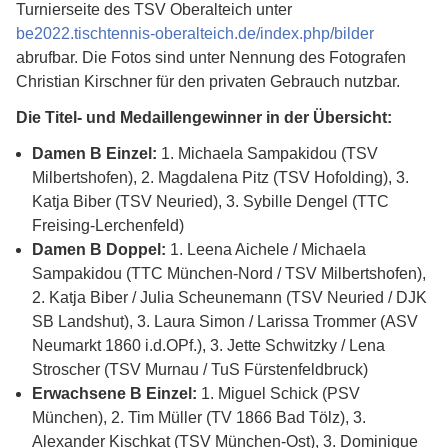
Turnierseite des TSV Oberalteich unter
be2022.tischtennis-oberalteich.de/index.php/bilder
abrufbar. Die Fotos sind unter Nennung des Fotografen
Christian Kirschner für den privaten Gebrauch nutzbar.
Die Titel- und Medaillengewinner in der Übersicht:
Damen B Einzel:
1. Michaela Sampakidou (TSV
Milbertshofen), 2. Magdalena Pitz (TSV Hofolding), 3.
Katja Biber (TSV Neuried), 3. Sybille Dengel (TTC
Freising-Lerchenfeld)
Damen B Doppel:
1. Leena Aichele / Michaela
Sampakidou (TTC München-Nord / TSV Milbertshofen),
2. Katja Biber / Julia Scheunemann (TSV Neuried / DJK
SB Landshut), 3. Laura Simon / Larissa Trommer (ASV
Neumarkt 1860 i.d.OPf.), 3. Jette Schwitzky / Lena
Stroscher (TSV Murnau / TuS Fürstenfeldbruck)
Erwachsene B Einzel:
1. Miguel Schick (PSV
München), 2. Tim Müller (TV 1866 Bad Tölz), 3.
Alexander Kischkat (TSV München-Ost), 3. Dominique