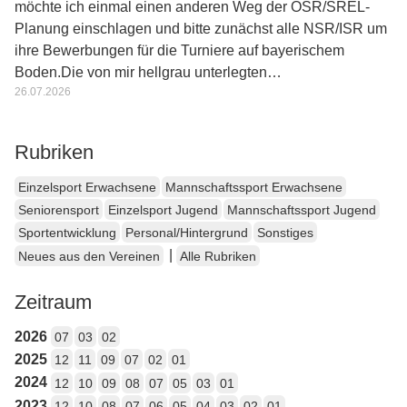
möchte ich einmal einen anderen Weg der OSR/SREL-
Planung einschlagen und bitte zunächst alle NSR/ISR um
ihre Bewerbungen für die Turniere auf bayerischem
Boden.Die von mir hellgrau unterlegten…
26.07.2026
Rubriken
Einzelsport Erwachsene
Mannschaftssport Erwachsene
Seniorensport
Einzelsport Jugend
Mannschaftssport Jugend
Sportentwicklung
Personal/Hintergrund
Sonstiges
|
Neues aus den Vereinen
Alle Rubriken
Zeitraum
2026
07
03
02
2025
12
11
09
07
02
01
2024
12
10
09
08
07
05
03
01
2023
12
10
08
07
06
05
04
03
02
01