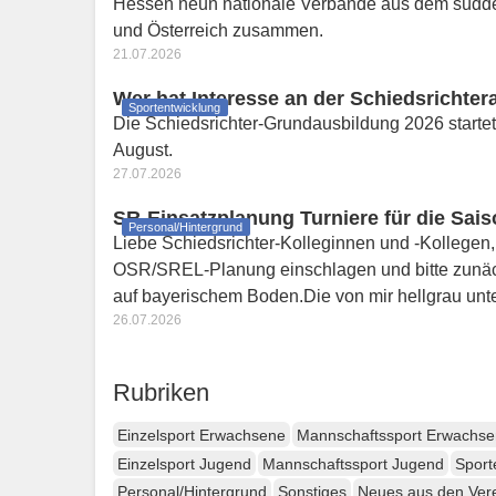
Hessen neun nationale Verbände aus dem südd
und Österreich zusammen.
21.07.2026
Wer hat Interesse an der Schiedsrichte
Sportentwicklung
Die Schiedsrichter-Grundausbildung 2026 startet
August.
27.07.2026
SR-Einsatzplanung Turniere für die Sai
Personal/Hintergrund
Liebe Schiedsrichter-Kolleginnen und -Kollege
OSR/SREL-Planung einschlagen und bitte zunäch
auf bayerischem Boden.Die von mir hellgrau un
26.07.2026
Rubriken
Einzelsport Erwachsene
Mannschaftssport Erwachs
Einzelsport Jugend
Mannschaftssport Jugend
Sport
Personal/Hintergrund
Sonstiges
Neues aus den Ver