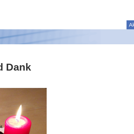
Ak
d Dank