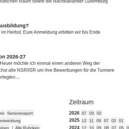
eutschen Raum sowie die Nachbarländer Luxemburg
rausbildung?
 im Herbst. Eure Anmeldung erbitten wir bis Ende
son 2026-27
n,Heuer möchte ich einmal einen anderen Weg der
st alle NSR/ISR um ihre Bewerbungen für die Turniere
terlegten…
Zeitraum
2026
ene
Seniorensport
07
03
02
2025
entwicklung
12
11
09
07
02
01
|
2024
einen
Alle Rubriken
12
10
09
08
07
05
0