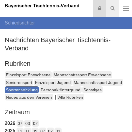
Bayerischer Tischtennis-Verband
Login
Suche
Na
Schiedsrichter
Nachrichten Bayerischer Tischtennis-
Verband
Rubriken
Einzelsport Erwachsene
Mannschaftssport Erwachsene
Seniorensport
Einzelsport Jugend
Mannschaftssport Jugend
Sportentwicklung
Personal/Hintergrund
Sonstiges
|
Neues aus den Vereinen
Alle Rubriken
Zeitraum
2026
07
03
02
2025
12
11
09
07
02
01