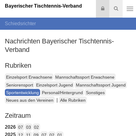
Bayerischer Tischtennis-Verband
Login
Suche
Na
Schiedsrichter
Nachrichten Bayerischer Tischtennis-
Verband
Rubriken
Einzelsport Erwachsene
Mannschaftssport Erwachsene
Seniorensport
Einzelsport Jugend
Mannschaftssport Jugend
Sportentwicklung
Personal/Hintergrund
Sonstiges
|
Neues aus den Vereinen
Alle Rubriken
Zeitraum
2026
07
03
02
2025
12
11
09
07
02
01