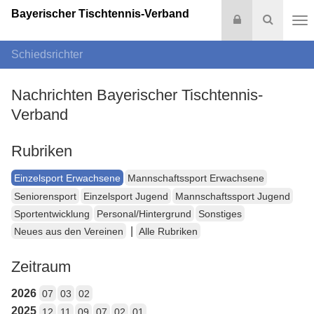
Bayerischer Tischtennis-Verband
Login
Suche
Na
Schiedsrichter
Nachrichten Bayerischer Tischtennis-
Verband
Rubriken
Einzelsport Erwachsene
Mannschaftssport Erwachsene
Seniorensport
Einzelsport Jugend
Mannschaftssport Jugend
Sportentwicklung
Personal/Hintergrund
Sonstiges
|
Neues aus den Vereinen
Alle Rubriken
Zeitraum
2026
07
03
02
2025
12
11
09
07
02
01